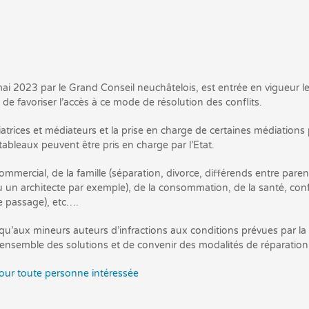
4 mai 2023 par le Grand Conseil neuchâtelois, est entrée en vigueur 
 de favoriser l’accès à ce mode de résolution des conflits.
ices et médiateurs et la prise en charge de certaines médiations par l
tableaux peuvent être pris en charge par l’Etat.
ommercial, de la famille (séparation, divorce, différends entre parent
t ou un architecte par exemple), de la consommation, de la santé, co
de passage), etc….
u’aux mineurs auteurs d’infractions aux conditions prévues par la lé
her ensemble des solutions et de convenir des modalités de réparation
pour toute personne intéressée